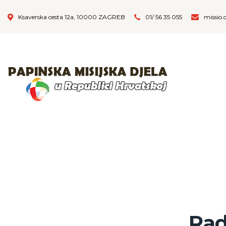
Ksaverska cesta 12a, 10000 ZAGREB
01/ 56 35 055
missio.
Rad