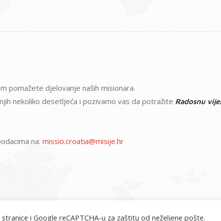
atom pomažete djelovanje naših misionara.
ednjih nekoliko desetljeća i pozivamo vas da potražite
Radosnu vije
m podacima na:
missio.croatia@misije.hr
 stranice i Google reCAPTCHA-u za zaštitu od neželjene pošte.
misije.hr © 2026. Sva prava pridržana.