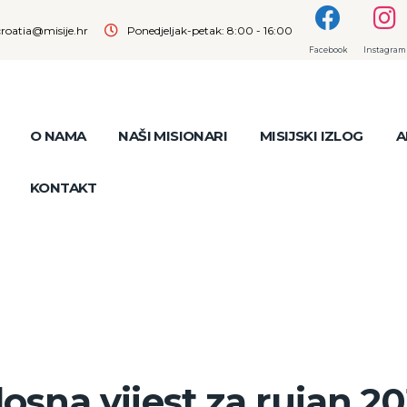
croatia@misije.hr
Ponedjeljak-petak: 8:00 - 16:00
Facebook
Instagram
O NAMA
NAŠI MISIONARI
MISIJSKI IZLOG
A
KONTAKT
osna vijest za rujan 20