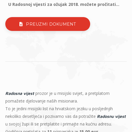
U Radosnoj vijesti za ožujak 2018. možete pročitati...
PREUZMI DOKUMENT
prozor je u misijski svijet, a pretplatom
Radosna vijest
pomažete djelovanje naših misionara.
To je jedini misijski list na hrvatskom jeziku u posljednjih
nekoliko desetljeća i pozivamo vas da potražite
Radosnu vijest
u svojoj župi ili se pretplatite i primajte na kućnu adresu.
Godišnja pretplata za
11
primjeraka je
15,00 eur
.