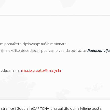
atom pomažete djelovanje naših misionara.
ednjih nekoliko desetljeća i pozivamo vas da potražite
Radosnu vije
m podacima na:
missio.croatia@misije.hr
 stranice i Google reCAPTCHA-u za zaštitu od neželjene pošte.
misije.hr © 2026. Sva prava pridržana.