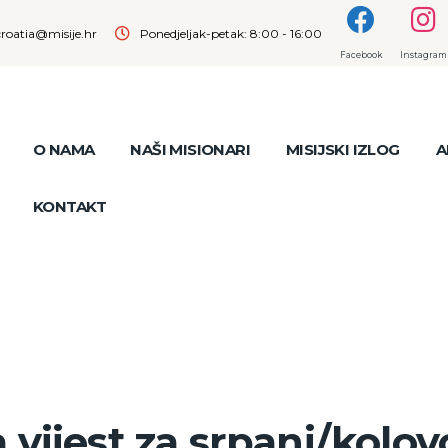
croatia@misije.hr
Ponedjeljak-petak: 8:00 - 16:00
Facebook
Instagram
O NAMA
NAŠI MISIONARI
MISIJSKI IZLOG
A
KONTAKT
vijest za srpanj/kolov