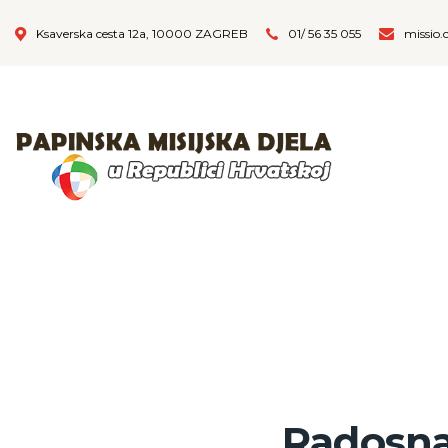
Ksaverska cesta 12a, 10000 ZAGREB
01/ 56 35 055
missio.
Radosna 