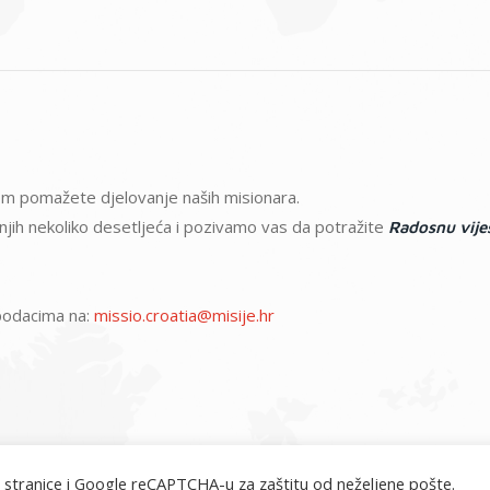
atom pomažete djelovanje naših misionara.
ednjih nekoliko desetljeća i pozivamo vas da potražite
Radosnu vije
m podacima na:
missio.croatia@misije.hr
 stranice i Google reCAPTCHA-u za zaštitu od neželjene pošte.
misije.hr © 2026. Sva prava pridržana.