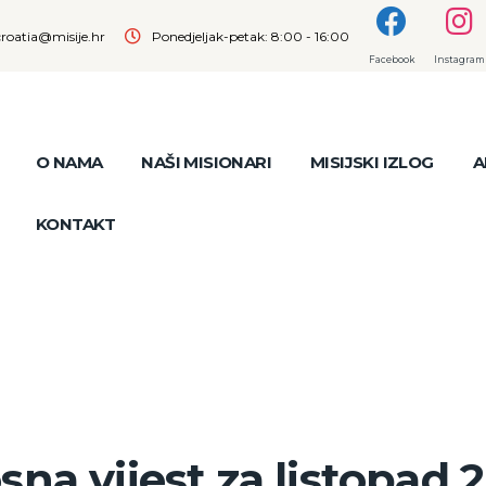
croatia@misije.hr
Ponedjeljak-petak: 8:00 - 16:00
Facebook
Instagram
O NAMA
NAŠI MISIONARI
MISIJSKI IZLOG
A
KONTAKT
na vijest za listopad 