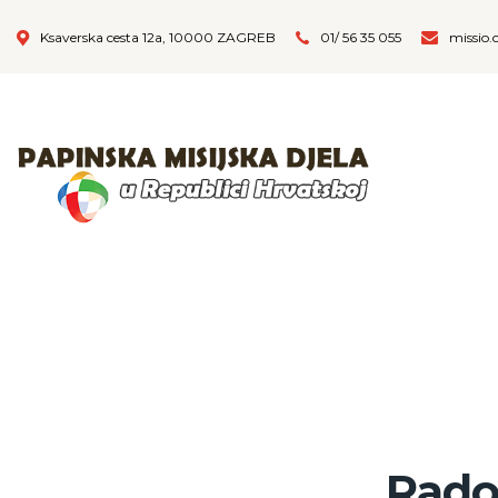
Ksaverska cesta 12a, 10000 ZAGREB
01/ 56 35 055
missio.
Rados