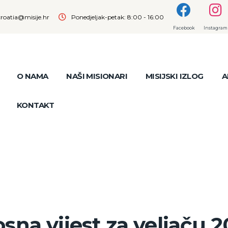
croatia@misije.hr
Ponedjeljak-petak: 8:00 - 16:00
Facebook
Instagram
O NAMA
NAŠI MISIONARI
MISIJSKI IZLOG
A
KONTAKT
sna vijest za veljaču 2