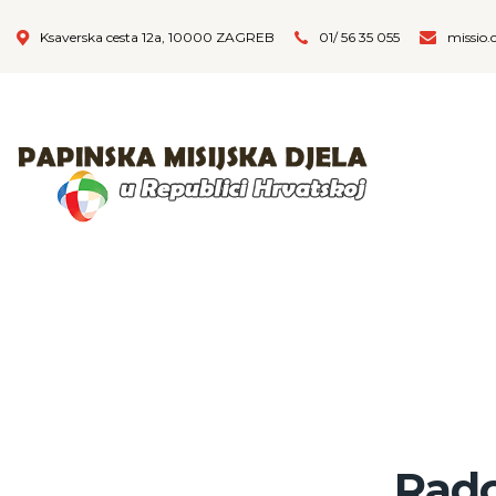
Ksaverska cesta 12a, 10000 ZAGREB
01/ 56 35 055
missio.
Rado