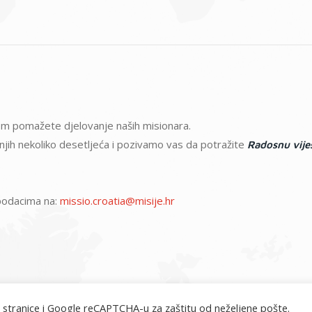
atom pomažete djelovanje naših misionara.
ednjih nekoliko desetljeća i pozivamo vas da potražite
Radosnu vije
m podacima na:
missio.croatia@misije.hr
 stranice i Google reCAPTCHA-u za zaštitu od neželjene pošte.
misije.hr © 2026. Sva prava pridržana.