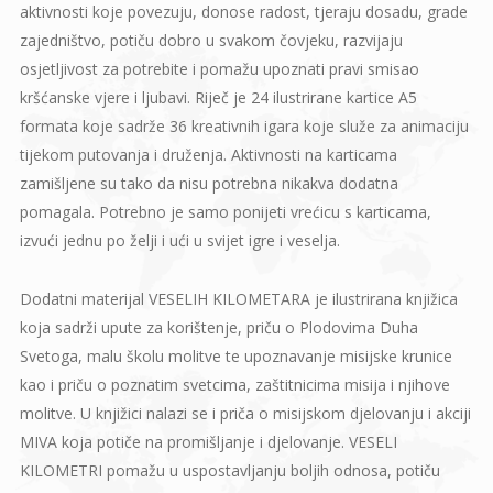
aktivnosti koje povezuju, donose radost, tjeraju dosadu, grade
zajedništvo, potiču dobro u svakom čovjeku, razvijaju
osjetljivost za potrebite i pomažu upoznati pravi smisao
kršćanske vjere i ljubavi. Riječ je 24 ilustrirane kartice A5
formata koje sadrže 36 kreativnih igara koje služe za animaciju
tijekom putovanja i druženja. Aktivnosti na karticama
zamišljene su tako da nisu potrebna nikakva dodatna
pomagala. Potrebno je samo ponijeti vrećicu s karticama,
izvući jednu po želji i ući u svijet igre i veselja.
Dodatni materijal VESELIH KILOMETARA je ilustrirana knjižica
koja sadrži upute za korištenje, priču o Plodovima Duha
Svetoga, malu školu molitve te upoznavanje misijske krunice
kao i priču o poznatim svetcima, zaštitnicima misija i njihove
molitve. U knjižici nalazi se i priča o misijskom djelovanju i akciji
MIVA koja potiče na promišljanje i djelovanje. VESELI
KILOMETRI pomažu u uspostavljanju boljih odnosa, potiču