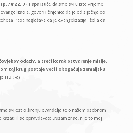
usp.
22, 9)
. Papa ističe da smo svi u isto vrijeme i
Mt
evangelizacija, govori i činjenica da je od siječnja do
teheza Papa naglašava da je evangelizacija i želja da
čovjekov odaziv, a treći korak ostvarenje misije.
danom taj krug postaje veći i obogaćuje zemaljsku
sije HBK-a)
a nama svijest o širenju evanđelja te o našem osobnom
kazati ili se opravdavati: „Nisam znao, nije to moj