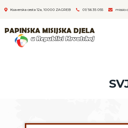
Ksaverska cesta 12a, 10000 ZAGREB
01/ 56 35 055
missio.
SV