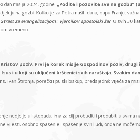
ki dan misija 2024. godine:
„Pođite i pozovite sve na gozbu“ (
udjeluju na gozbi. Koliko je za Petra naših dana, papu Franju, važna 
m
. U svih 30 ka
Strast za evangelizacijom: vjernikov apostolski žar
akom vremenu.
Kristov poziv. Prvi je korak misije Gospodinov poziv, drugi 
Isus i u koji su uključeni krštenici svih naraštaja. Svakim 
s. Ivan Štironja, porečki i pulski biskup, predsjednik Vijeća za mi
nje nedjelje u listopadu, ima za cilj probuditi i produbiti u svim
sne vijesti, osobno spasenje i spasenje svih ljudi, onda ne možemo 