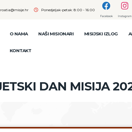
croatia@misije.hr
Ponedjeljak-petak: 8:00 - 16:00
Facebook
Instagram
O NAMA
NAŠI MISIONARI
MISIJSKI IZLOG
A
KONTAKT
JETSKI DAN MISIJA 202