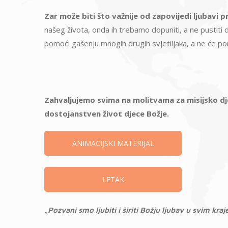
Zar može biti što važnije od zapovijedi ljubavi 
našeg života, onda ih trebamo dopuniti, a ne pustiti d
pomoći gašenju mnogih drugih svjetiljaka, a ne će pomo
Zahvaljujemo svima na molitvama za misijsko d
dostojanstven život djece Božje.
ANIMACIJSKI MATERIJAL
LETAK
„Pozvani smo ljubiti i širiti Božju ljubav u svim kraje