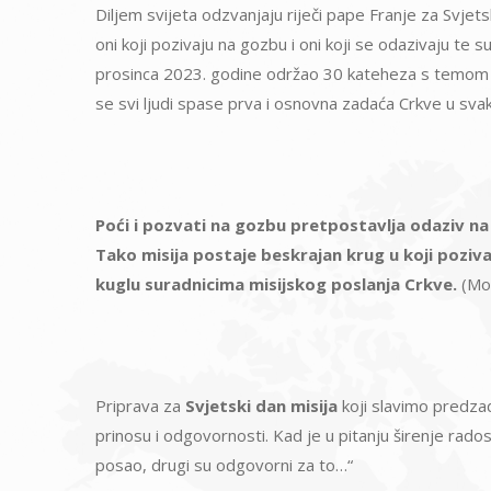
Diljem svijeta odzvanjaju riječi pape Franje za Svjets
oni koji pozivaju na gozbu i oni koji se odazivaju te s
prosinca 2023. godine održao 30 kateheza s temo
se svi ljudi spase prva i osnovna zadaća Crkve u sv
Poći i pozvati na gozbu pretpostavlja odaziv na 
Tako misija postaje beskrajan krug u koji poziva 
kuglu suradnicima misijskog poslanja Crkve.
(Mon
Priprava za
Svjetski dan misija
koji slavimo predzad
prinosu i odgovornosti. Kad je u pitanju širenje rado
posao, drugi su odgovorni za to…“