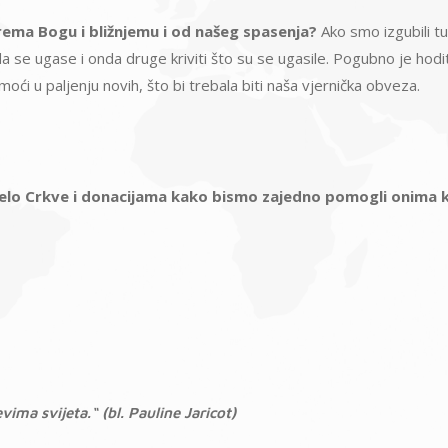
prema Bogu i bližnjemu i od našeg spasenja?
Ako smo izgubili tu 
a se ugase i onda druge kriviti što su se ugasile. Pogubno je hoditi
ći u paljenju novih, što bi trebala biti naša vjernička obveza.
jelo Crkve i donacijama kako bismo zajedno pomogli onima 
vima svijeta.“ (bl. Pauline Jaricot)