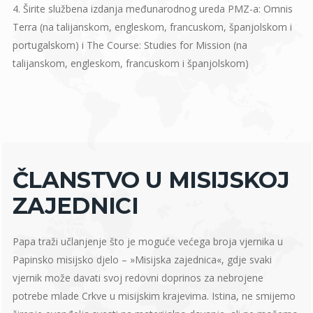
4. Širite službena izdanja međunarodnog ureda PMZ-a: Omnis
Terra (na talijanskom, engleskom, francuskom, španjolskom i
portugalskom) i The Course: Studies for Mission (na
talijanskom, engleskom, francuskom i španjolskom)
ČLANSTVO U MISIJSKOJ
ZAJEDNICI
Papa traži učlanjenje što je moguće većega broja vjernika u
Papinsko misijsko djelo – »Misijska zajednica«, gdje svaki
vjernik može davati svoj redovni doprinos za nebrojene
potrebe mlade Crkve u misijskim krajevima. Istina, ne smijemo