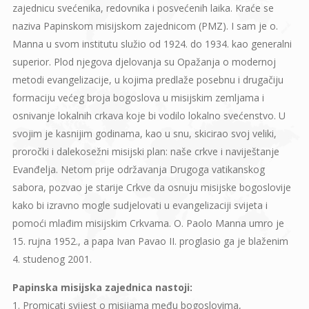
zajednicu svećenika, redovnika i posvećenih laika. Kraće se
naziva Papinskom misijskom zajednicom (PMZ). I sam je o.
Manna u svom institutu služio od 1924. do 1934. kao generalni
superior. Plod njegova djelovanja su Opažanja o modernoj
metodi evangelizacije, u kojima predlaže posebnu i drugačiju
formaciju većeg broja bogoslova u misijskim zemljama i
osnivanje lokalnih crkava koje bi vodilo lokalno svećenstvo. U
svojim je kasnijim godinama, kao u snu, skicirao svoj veliki,
proročki i dalekosežni misijski plan: naše crkve i naviještanje
Evanđelja. Netom prije održavanja Drugoga vatikanskog
sabora, pozvao je starije Crkve da osnuju misijske bogoslovije
kako bi izravno mogle sudjelovati u evangelizaciji svijeta i
pomoći mlađim misijskim Crkvama. O. Paolo Manna umro je
15. rujna 1952., a papa Ivan Pavao II. proglasio ga je blaženim
4. studenog 2001.
Papinska misijska zajednica nastoji:
1. Promicati svijest o misijama među bogoslovima,