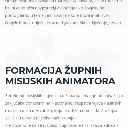
širenje evanđelja svesti na materijalno davanje, ali ne možemo
biti ni autentični navjestitelji evanđelja ako čovjeku ne
pomognemo u temeljnim stvarima koje mora imati svaki
čovjek: hranu, odjeću, krov nad glavom, školu, liječenje, posao.
FORMACIJA ŽUPNIH
MISIJSKIH ANIMATORA
Formiranje misijskih zajednica u župama jedan je od najvažnijih
zaključaka donesenih na Nacionalnoj skupštini Vijeća Papinskih
misijskih djela u Hrvatskoj koja je održana od 4. do 7. ožujka
2013. u Lovranu (Riječka nadbiskupija).
Predloženo je da se u svakoj župi osnuje misijska zajednica s