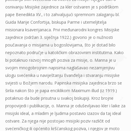
osnivanju Misijske zajednice za kler ostvaren je s podrškom
pape Benedikta XV., i to zahvaljujući spremnom zalaganju bl.
Guida Marije Confortija, biskupa Parme i utemeljitelja
misionara ksaverijanaca. Prvi međunarodni kongres Misijske
zajednice (održan 3. siječnja 1922.) govorio je o nužnosti
poučavanja o misijama u bogoslovijama, što je dotad bilo
nepoznato područje u katoličkim obrazovnim institutima. Kako
bi potaknuo razvoj mnogih poziva za misije, o. Manna je u
svojim mnogobrojnim napisima naglašavao nezamjenjivu
ulogu svećenika u naviještanju Evanđelja i stvaranju misijske
svijesti u Božjem narodu. Papinska misijska zajednica brzo se
širila nakon što je papa enciklikom Maximum illud (iz 1919.)
potaknuo da bude prisutna u svakoj biskupiji. Kroz brojne
propovijedi i publikacije, o. Manna je oduševljavao kler i laike za
misijski ideal, a mladim je ljudima postavio izazov da taj ideal
ostvare. Za njega nije postojao misijski poziv različit od
svećeničkog ili općenito kršćanskog poziva, i njegov je moto