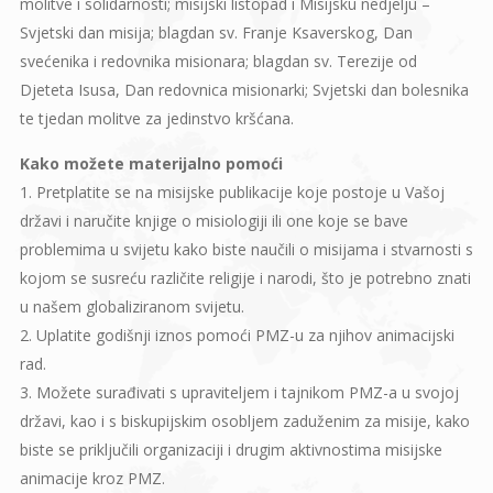
molitve i solidarnosti; misijski listopad i Misijsku nedjelju –
Svjetski dan misija; blagdan sv. Franje Ksaverskog, Dan
svećenika i redovnika misionara; blagdan sv. Terezije od
Djeteta Isusa, Dan redovnica misionarki; Svjetski dan bolesnika
te tjedan molitve za jedinstvo kršćana.
Kako možete materijalno pomoći
1. Pretplatite se na misijske publikacije koje postoje u Vašoj
državi i naručite knjige o misiologiji ili one koje se bave
problemima u svijetu kako biste naučili o misijama i stvarnosti s
kojom se susreću različite religije i narodi, što je potrebno znati
u našem globaliziranom svijetu.
2. Uplatite godišnji iznos pomoći PMZ-u za njihov animacijski
rad.
3. Možete surađivati s upraviteljem i tajnikom PMZ-a u svojoj
državi, kao i s biskupijskim osobljem zaduženim za misije, kako
biste se priključili organizaciji i drugim aktivnostima misijske
animacije kroz PMZ.