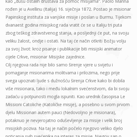
kao „dušu ostalih društava za pomoć misijama“. Paolo Manna
rođen je u Avellinu (Italija) 16. siječnja 1872. Postao je misionar
Papinskog instituta za vanjske misije i poslan u Burmu. Tijekom
dvanaest godina misijskog rada vratit će se u Italiju tri puta
zbog teškog zdravstvenog stanja, a posljednji će put, na svoju
veliku žalost, ondje i ostati. Na taj će način otkriti Božju volju
za svoj život: kroz pisanje i publikacije biti misijski animator
cijele Crkve, misionar Misijske zajednice.
Cilj njegova rada nije bilo samo širenje vjere u svijetu i
pomaganje misionarima molitvama i prilozima, nego prije
svega upoznati ljude s dužnošću širenja Crkve kako bi dobila
više misionara, tako i među lokalnim svećenstvom, da bi svoju
zadaću u potpunosti mogla ispuniti. Kao urednik časopisa Le
Missioni Catoliche (Katoličke misije), a posebno u svom prvom
djelu Missionari autem pauci (Nedovoljno je misionara),
potaknuo je nevjerojatno oduševljenje za misije i velik broj
misijskih poziva. Na taj je način počelo njegovo veliko djelo
poticanja svih svećenika na interes za misije. Njegov san o