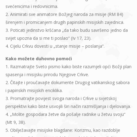
svećenicima i redovnicima.
2. Animirati sve animatore Božjeg naroda za misije (RM 84)
širenjem i promicanjem drugih papinskih misijskih zajednica.
3. Poticati jedinstvo kršćana „da tako budu savršeno jedno da
svijet upozna da si me ti poslao“ (Iv 17, 23).
4. Cijelu Crkvu dovesti u „stanje misije – poslanja“.
Kako možete duhovno pomoći
1. Razmatrajte Sveto pismo kako biste razumjeli opći Božji plan
spasenja i misijsku prirodu Njegove Crkve.
2. Čitajte i proučavajte dokumente Drugog vatikanskog sabora
i papinskih misijskih enciklika.
3. Promatrajte povijest svoga naroda i Crkve u svjetskoj
perspektivi kako biste usvojili širi način razmišljanja i djelovanja.
4. „Molite gospodara žetve da pošalje radnike u žetvu svoju“
(Mt 9, 38).
5. Obilježavajte misijske blagdane: Korizmu, kao razdoblje