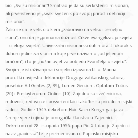
bio: „Svi su misionari“! Smatrao je da su svi krštenici misionari,
ali prvenstveno je „svaki svećenik po svojoj prirodi i definiciji
misionar“.
Žalio se da je velik dio klera „zaboravio na veliku i temeljnu
istinu“, onu da je „primarna dužnost Crkve evangelizacija svijeta
– cijeloga svijeta“. Univerzalni misionarski duh mora ići ukorak s
duhom jedinstva s onima koje prve nazivamo „odijeljenom
braćom“, i to je „nužan uvjet za pobjedu Evanđelja u svijetu“.
Svojim je istraživanjima i smjelim izjavama bl. o. Manna
proročki navijestio deklaracije Drugoga vatikanskog sabora,
posebice Ad Gentes (2, 39), Lumen Gentium, Optatam Totius
(20) i Presbyterorum Ordinis (10). Zajedno sa svećenicima,
redovnici, redovnice i posvećeni laici također su prirodni misijski
radnici. Godine 1949. dekretom Huic Sacro Kongregacija za
širenje vjere i njima je omogućila članstvo u Zajednici.
Dekretom od 28. listopada 1956. papa Pio XII. dao je Zajednici
naziv „papinska“ te je preimenovana u Papinsku misijsku