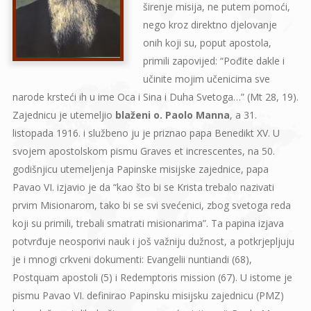
širenje misija, ne putem pomoći,
nego kroz direktno djelovanje
onih koji su, poput apostola,
primili zapovijed: “Pođite dakle i
učinite mojim učenicima sve
narode krsteći ih u ime Oca i Sina i Duha Svetoga…” (Mt 28, 19).
Zajednicu je utemeljio
blaženi o. Paolo Manna
, a 31.
listopada 1916. i službeno ju je priznao papa Benedikt XV. U
svojem apostolskom pismu Graves et increscentes, na 50.
godišnjicu utemeljenja Papinske misijske zajednice, papa
Pavao VI. izjavio je da “kao što bi se Krista trebalo nazivati
prvim Misionarom, tako bi se svi svećenici, zbog svetoga reda
koji su primili, trebali smatrati misionarima”. Ta papina izjava
potvrđuje neosporivi nauk i još važniju dužnost, a potkrjepljuju
je i mnogi crkveni dokumenti: Evangelii nuntiandi (68),
Postquam apostoli (5) i Redemptoris mission (67). U istome je
pismu Pavao VI. definirao Papinsku misijsku zajednicu (PMZ)