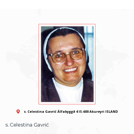
s. Celestina Gavrić Álfabyggð 4 IS-600 Akureyri ISLAND
s. Celestina Gavrić