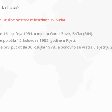
dita Lukić
a Družbe sestara milosrdnica sv. Vinka
 16. siječnja 1954. u mjestu Gornji Zovik, Brčko (BIH).
e položila 15. kolovoza 1982. godine u Rijeci.
je prvi put otišla 30. ožujka 1978., a ponovno se vratila u siječnju