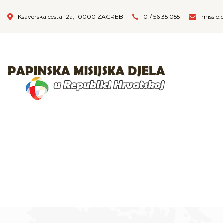
Ksaverska cesta 12a, 10000 ZAGREB
01/ 56 35 055
missio.