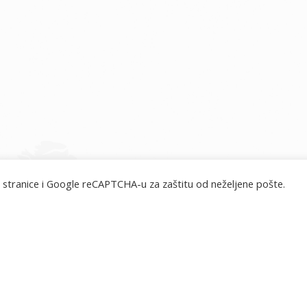
 stranice i Google reCAPTCHA-u za zaštitu od neželjene pošte.
misije.hr © 2026. Sva prava pridržana.