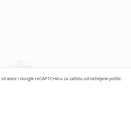
 stranice i Google reCAPTCHA-u za zaštitu od neželjene pošte.
misije.hr © 2026. Sva prava pridržana.