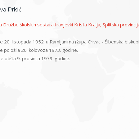
ava Prkić
 Družbe školskih sestara franjevki Krista Kralja, Splitska provincij
e 20. listopada 1952. u Ramljanima (župa Crivac - Šibenska biskupi
je položila 26. kolovoza 1973. godine.
je otišla 9. prosinca 1979. godine.