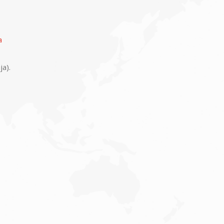
a
ja).