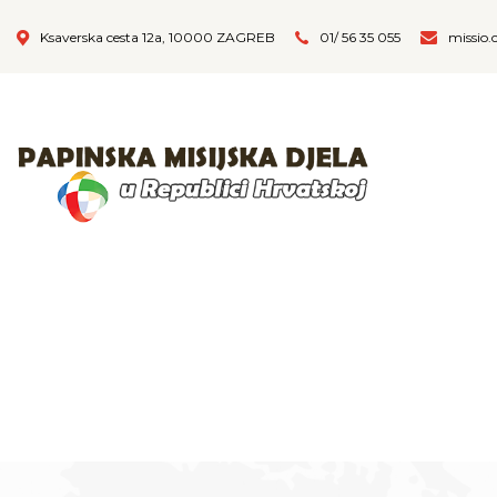
Ksaverska cesta 12a, 10000 ZAGREB
01/ 56 35 055
missio.