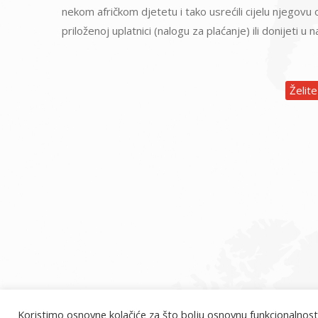
nekom afričkom djetetu i tako usrećili cijelu njegovu
priloženoj uplatnici (nalogu za plaćanje) ili donijeti u 
Želit
Koristimo osnovne kolačiće za što bolju osnovnu funkcionalnost