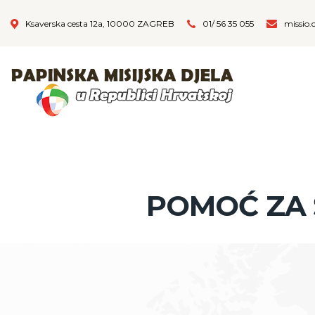
Ksaverska cesta 12a, 10000 ZAGREB
01/ 56 35 055
missio.
POMOĆ ZA 