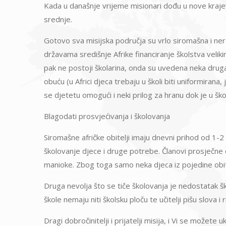
Kada u današnje vrijeme misionari dođu u nove krajev
srednje.
Gotovo sva misijska područja su vrlo siromašna i ner
državama središnje Afrike financiranje školstva velikim
pak ne postoji školarina, onda su uvedena neka druga 
obuću (u Africi djeca trebaju u školi biti uniformirana
se djetetu omogući i neki prilog za hranu dok je u šk
Blagodati prosvjećivanja i školovanja
Siromašne afričke obitelji imaju dnevni prihod od 1-2
školovanje djece i druge potrebe. Članovi prosječne o
manioke. Zbog toga samo neka djeca iz pojedine obitel
Druga nevolja što se tiče školovanja je nedostatak š
škole nemaju niti školsku ploču te učitelji pišu slova i ri
Dragi dobročinitelji i prijatelji misija, i Vi se možete