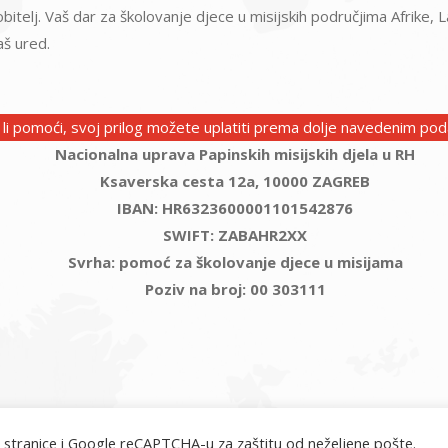
 obitelj. Vaš dar za školovanje djece u misijskih područjima Afrike
naš ured.
e li pomoći, svoj prilog možete uplatiti prema dolje navedenim pod
Nacionalna uprava Papinskih misijskih djela u RH
Ksaverska cesta 12a, 10000 ZAGREB
IBAN: HR6323600001101542876
SWIFT: ZABAHR2XX
Svrha: pomoć za školovanje djece u misijama
Poziv na broj: 00 303111
 stranice i Google reCAPTCHA-u za zaštitu od neželjene pošte.
misije.hr © 2026. Sva prava pridržana.