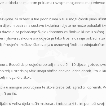
e u skladu sa mjesnim prilikama i svojim mogućnostima redovito u
azvijena. Ni države u tim područjima nisu u mogućnosti puno učini
 dijelom bazira na sustavu školarina i dijete ne može pohađati školu
davanja za pohađanje škole (doprinos za školske klupe ili slično).
, jer njihova svakodnevna odjeća je tako trošna da nije prikladna za š
oli. Prosječni troškovi školovanja u osnovnoj školi u srednjoafričk
 eura. Budući da prosječna obitelj ima od 5 – 10 djece, gotovo sve
bitelji u srednjoj Africi imaju obično dnevno jedan obrok, i to ku
ji mogu ići u školu.
kola u mnogim područjima te škole treba tek izgraditi i opremiti.
ječi po tlu.
 uključiti u velika djela naših misionara i misionarki te im pomoći sv