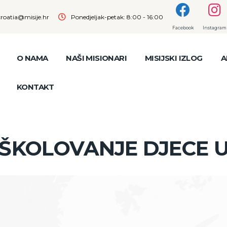
croatia@misije.hr
Ponedjeljak-petak: 8:00 - 16:00
Facebook
Instagram
O NAMA
NAŠI MISIONARI
MISIJSKI IZLOG
A
KONTAKT
ŠKOLOVANJE DJECE U