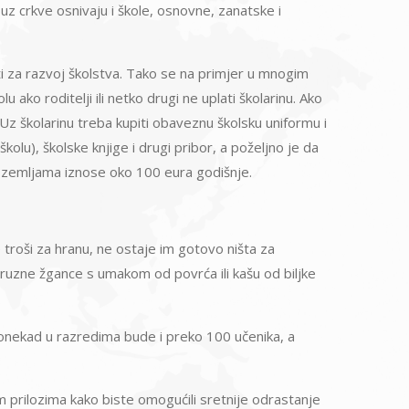
z crkve osnivaju i škole, osnovne, zanatske i
ti za razvoj školstva. Tako se na primjer u mnogim
 ako roditelji ili netko drugi ne uplati školarinu. Ako
 Uz školarinu treba kupiti obaveznu školsku uniformu i
kolu), školske knjige i drugi pribor, a poželjno je da
im zemljama iznose oko 100 eura godišnje.
 troši za hranu, ne ostaje im gotovo ništa za
kuruzne žgance s umakom od povrća ili kašu od biljke
 Ponekad u razredima bude i preko 100 učenika, a
ojim prilozima kako biste omogućili sretnije odrastanje