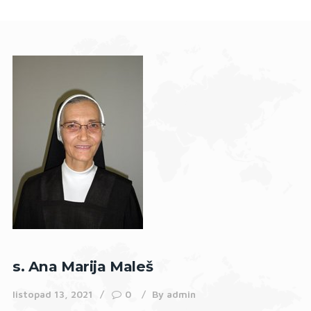
s. Ana Marija Maleš
listopad 13, 2021
0
By
admin