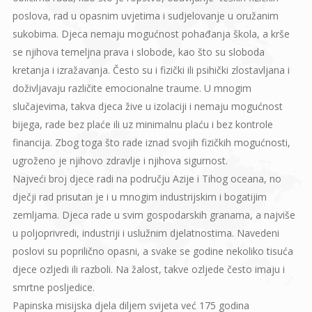
poslova, rad u opasnim uvjetima i sudjelovanje u oružanim
sukobima. Djeca nemaju mogućnost pohađanja škola, a krše
se njihova temeljna prava i slobode, kao što su sloboda
kretanja i izražavanja. Često su i fizički ili psihički zlostavljana i
doživljavaju različite emocionalne traume. U mnogim
slučajevima, takva djeca žive u izolaciji i nemaju mogućnost
bijega, rade bez plaće ili uz minimalnu plaću i bez kontrole
financija. Zbog toga što rade iznad svojih fizičkih mogućnosti,
ugroženo je njihovo zdravlje i njihova sigurnost.
Najveći broj djece radi na području Azije i Tihog oceana, no
dječji rad prisutan je i u mnogim industrijskim i bogatijim
zemljama. Djeca rade u svim gospodarskih granama, a najviše
u poljoprivredi, industriji i uslužnim djelatnostima. Navedeni
poslovi su poprilično opasni, a svake se godine nekoliko tisuća
djece ozljedi ili razboli. Na žalost, takve ozljede često imaju i
smrtne posljedice.
Papinska misijska djela diljem svijeta već 175 godina