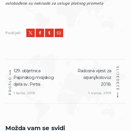
oslobođene su naknade za usluge platnog prometa
Podijeli:
Navigacija
SLIJEDEĆE
129. obljetnica
Radosna vijest za
Prethodna
Slijedeća
objava
Papinskog misijskog
srpanj/kolovoz
objava:
objava:
PROŠLO
djela sv. Petra
2018.
1 lipnja, 2018
1 srpnja, 2018
Možda vam se svidi