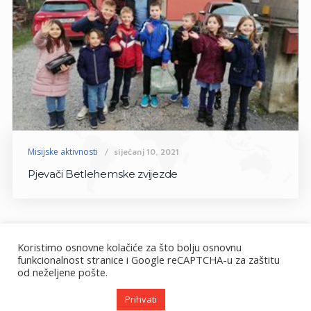
Misijske aktivnosti
siječanj 10, 2021
Pjevači Betlehemske zvijezde
Koristimo osnovne kolačiće za što bolju osnovnu
funkcionalnost stranice i Google reCAPTCHA-u za zaštitu
od neželjene pošte.
Prihvati
misije.hr © 2026. Sva prava pridržana.