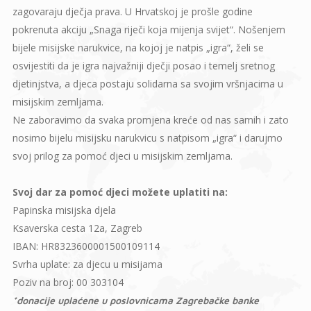
zagovaraju dječja prava. U Hrvatskoj je prošle godine
pokrenuta akciju „Snaga riječi koja mijenja svijet“. Nošenjem
bijele misijske narukvice, na kojoj je natpis „igra“, želi se
osvijestiti da je igra najvažniji dječji posao i temelj sretnog
djetinjstva, a djeca postaju solidarna sa svojim vršnjacima u
misijskim zemljama.
Ne zaboravimo da svaka promjena kreće od nas samih i zato
nosimo bijelu misijsku narukvicu s natpisom „igra“ i darujmo
svoj prilog za pomoć djeci u misijskim zemljama.
Svoj dar za pomoć djeci možete uplatiti na:
Papinska misijska djela
Ksaverska cesta 12a, Zagreb
IBAN: HR8323600001500109114
Svrha uplate: za djecu u misijama
Poziv na broj: 00 303104
*donacije uplaćene u poslovnicama Zagrebačke banke