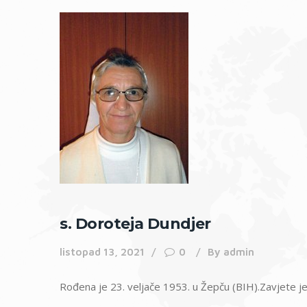
s. Doroteja Dundjer
listopad 13, 2021
0
By
admin
Rođena je 23. veljače 1953. u Žepču (BIH).Zavjete je 