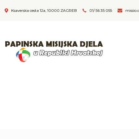
Ksaverska cesta 12a, 10000 ZAGREB
01/ 56 35 055
missio.