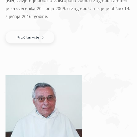
(BIH).Zavjete je položio 7. listopada 2006. u Zagrebu.Zaređen
je za svećenika 20. lipnja 2009. u Zagrebu.U misije je otišao 14.
siječnja 2016. godine.
Pročitaj više