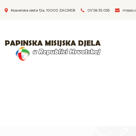
Ksaverska cesta 12a, 10000 ZAGREB
01/ 56 35 055
missio.