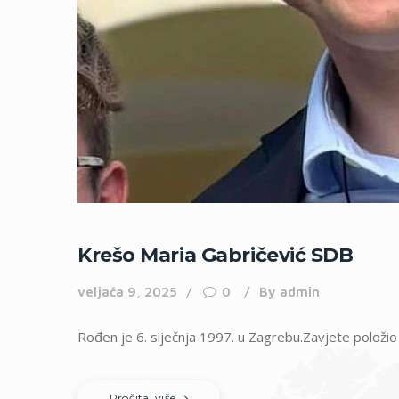
Krešo Maria Gabričević SDB
veljača 9, 2025
0
By
admin
Rođen je 6. siječnja 1997. u Zagrebu.Zavjete položio 
Pročitaj više