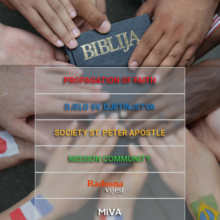
PROPAGATION OF FAITH
DJELO SV. DJETINJSTVA
SOCIETY ST. PETER APOSTLE
MISSION COMMUNITY
Radosna
vijest
MiVA