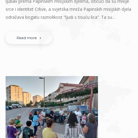
ljubav prema Papinskim misijskim djelima, ističući da su misije
srce i identitet Crkve, a svjetska mreža Papinskih misijskih djela
odražava bogatu raznolikost “ljudi s tisuću lica”. Ta su…
Read more