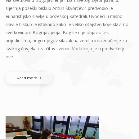
Na svetkovinu Bogojavljenja i Dan Svetog Djetinjstva, 6.
siječnja požeški biskup Antun Škvorčević predvodio je
euharistijsko slavlje u požeškoj Katedrali. Uvodeći u misno
slavlje biskup je istaknuo kako je veliko otajstvo koje slavimo
svetkovinom Bogojavljenja: Bog se nije objavio tek
pojedincima, nego njegov silazak na zemlju ima značenje za
svakog čovjeka i za čitav svemir. Voda koja je u predvečerje
ove…
Read more