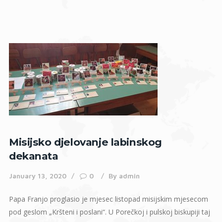
Misijsko djelovanje labinskog
dekanata
January 13, 2020
0
By
admin
Papa Franjo proglasio je mjesec listopad misijskim mjesecom
pod geslom „Kršteni i poslani“. U Porečkoj i pulskoj biskupiji taj