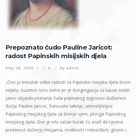
Prepoznato čudo Pauline Jaricot:
radost Papinskih misijskih djela
May 28, 2020
0
By
admin
„Ovo je trenutak velike radosti za Papinska misijska djela širom
svijeta. Izuzetno smo sretni jer je Kongregacija za kauze svetih
javno objavila priznanje čuda pripisanog zagovoru službenice
Božje Pauline Jaricot, francuske laikinje, utemeljiteljice
Papinskog misijskog djela za širenje vjere, prvoga Papinskog
misijskog djela. Ovo je vrlo važan korak: to znači da njezina
predanost služenju misijama, molitvom i milosrđem, govori i…