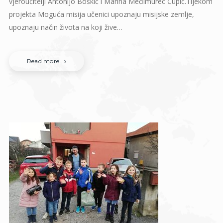
vjeroučitelji Antonijo Boškić i Marina Međimurec Čupić.Tijekom
projekta Moguća misija učenici upoznaju misijske zemlje,
upoznaju način života na koji žive…
Read more