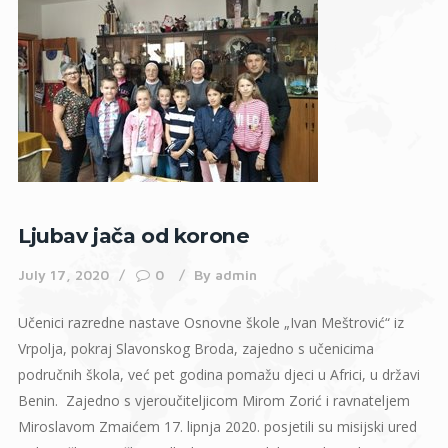
Ljubav jača od korone
July 17, 2020
0
By
admin
Učenici razredne nastave Osnovne škole „Ivan Meštrović“ iz
Vrpolja, pokraj Slavonskog Broda, zajedno s učenicima
područnih škola, već pet godina pomažu djeci u Africi, u državi
Benin. Zajedno s vjeroučiteljicom Mirom Zorić i ravnateljem
Miroslavom Zmaićem 17. lipnja 2020. posjetili su misijski ured