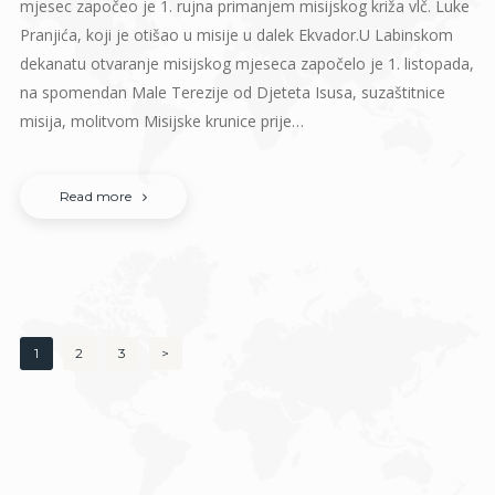
mjesec započeo je 1. rujna primanjem misijskog križa vlč. Luke
Pranjića, koji je otišao u misije u dalek Ekvador.U Labinskom
dekanatu otvaranje misijskog mjeseca započelo je 1. listopada,
na spomendan Male Terezije od Djeteta Isusa, suzaštitnice
misija, molitvom Misijske krunice prije…
Read more
Posts
PAGE
1
PAGE
2
PAGE
3
>
pagination