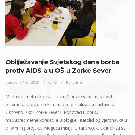
Obilježavanje Svjetskog dana borbe
protiv AIDS-a u OŠ-u Zorke Sever
January 18, 2021
0
By
admin
Međupredmetna korelacija znači povezivanje nastavnih
predmeta. U ovom tekstu riječ je o realizaciju nastave u
Osnovnoj školi Zorke Sever u Popovači u obliku
međupredmetne korelacije Biologije i Katoličkog vjeronauka u
eTwinning projektu Moguća misija. U taj projekt uključili su se