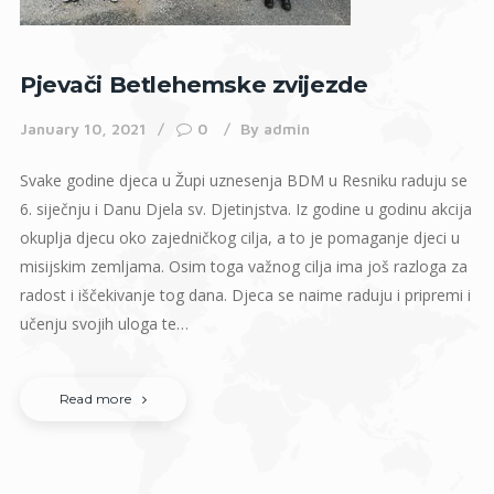
Pjevači Betlehemske zvijezde
January 10, 2021
0
By
admin
Svake godine djeca u Župi uznesenja BDM u Resniku raduju se
6. siječnju i Danu Djela sv. Djetinjstva. Iz godine u godinu akcija
okuplja djecu oko zajedničkog cilja, a to je pomaganje djeci u
misijskim zemljama. Osim toga važnog cilja ima još razloga za
radost i iščekivanje tog dana. Djeca se naime raduju i pripremi i
učenju svojih uloga te…
Read more