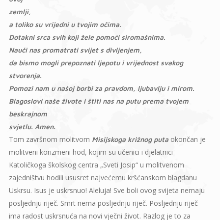
zemlji,
a toliko su vrijedni u tvojim očima.
Dotakni srca svih koji žele pomoći siromašnima.
Nauči nas promatrati svijet s divljenjem,
da bismo mogli prepoznati ljepotu i vrijednost svakog
stvorenja.
Pomozi nam u našoj borbi za pravdom, ljubavlju i mirom.
Blagoslovi naše živote i štiti nas na putu prema tvojem
beskrajnom
svjetlu. Amen.
Tom završnom molitvom
okončan je
Misijskoga križnog puta
molitveni korizmeni hod, kojim su učenici i djelatnici
Katoličkoga školskog centra „Sveti Josip“ u molitvenom
zajedništvu hodili ususret najvećemu kršćanskom blagdanu
Uskrsu. Isus je uskrsnuo! Aleluja! Sve boli ovog svijeta nemaju
posljednju riječ. Smrt nema posljednju riječ. Posljednju riječ
ima radost uskrsnuća na novi vječni život. Razlog je to za