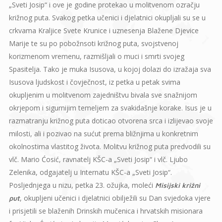
„Sveti Josip“ i ove je godine protekao u molitvenom ozračju
križnog puta. Svakog petka učenici i djelatnici okupljali su se u
crkvama Kraljice Svete Krunice i uznesenja Blažene Djevice
Marije te su po pobožnsoti križnog puta, svojstvenoj
korizmenom vremenu, razmišljali o muci i smrti svojeg
Spasitelja. Tako je muka Isusova, u kojoj dolazi do izražaja sva
Isusova ljudskost i čovječnost, iz petka u petak svima
okupljenim u molitvenom zajedništvu bivala sve snažnijom
okrjepom i sigurnijim temeljem za svakidašnje korake. Isus je u
razmatranju križnog puta doticao otvorena srca i izlijevao svoje
milosti, ali i pozivao na sućut prema bližnjima u konkretnim
okolnostima vlastitog života. Molitvu križnog puta predvodili su
vlč. Mario Ćosić, ravnatelj KŠC-a „Sveti Josip“ i vlč. Ljubo
Zelenika, odgajatelj u Internatu KŠC-a „Sveti Josip“.
Posljednjega u nizu, petka 23. ožujka, moleći
Misijski križni
, okupljeni učenici i djelatnici obilježili su Dan svjedoka vjere
put
i prisjetili se blaženih Drinskih mučenica i hrvatskih misionara