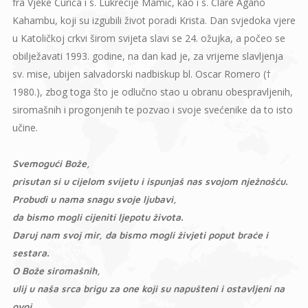
fra Vjeke Ćurića i s. Lukrecije Mamić, kao i s. Clare Agano
Kahambu, koji su izgubili život poradi Krista. Dan svjedoka vjere
u Katoličkoj crkvi širom svijeta slavi se 24. ožujka, a počeo se
obilježavati 1993. godine, na dan kad je, za vrijeme slavljenja
sv. mise, ubijen salvadorski nadbiskup bl. Oscar Romero (†
1980.), zbog toga što je odlučno stao u obranu obespravljenih,
siromašnih i progonjenih te pozvao i svoje svećenike da to isto
učine.
Svemogući Bože,
prisutan si u cijelom svijetu i ispunjaš nas svojom nježnošću.
Probudi u nama snagu svoje ljubavi,
da bismo mogli cijeniti ljepotu života.
Daruj nam svoj mir, da bismo mogli živjeti poput braće i
sestara.
O Bože siromašnih,
ulij u naša srca brigu za one koji su napušteni i ostavljeni na
ovoj