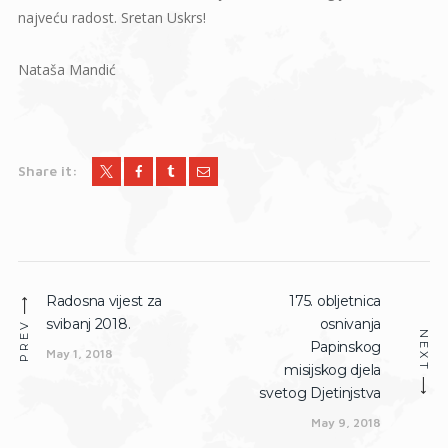
najveću radost. Sretan Uskrs!
Nataša Mandić
Share it:
Post
Radosna vijest za
175. obljetnica
Previous
Next
navigation
svibanj 2018.
osnivanja
post:
post:
PREV
NEXT
Papinskog
May 1, 2018
misijskog djela
svetog Djetinjstva
May 9, 2018