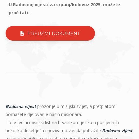
U Radosnoj vijesti za srpanj/kolovoz 2025. možete
pročitati...
PREUZMI DOKUMENT
prozor je u misijski svijet, a pretplatom
Radosna vijest
pomažete djelovanje naših misionara.
To je jedini misijski list na hrvatskom jeziku u posljednjih
nekoliko desetljeća i pozivamo vas da potražite
Radosnu vijest
u svojoj župi ili se pretplatite i primajte na kućnu adresu.