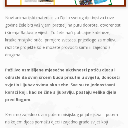
Novi animacijski materijali za Djelo svetog djetinjstva i ove
godine žele biti vaš vjerni pratitelj na putu dobrote, otvorenosti
i širenja Radosne vijesti. Tu ćete naći poticajne kateheze,
kratke misijske priče, primjere svetaca, prijedloge za molitvu i
različite projekte koje možete provoditi sami ili zajedno s
drugima.
Pažljivo osmišljene mjesečne aktivnosti potiču djecu i
odrasle da svim srcem budu prisutni u svijetu, donoseći
svjetlo i ljubav svima oko sebe. Sve su to jednostavni
koraci koji, kad se čine s ljubavlju, postaju velika djela
pred Bogom.
Krenimo zajedno ovim putem misijskog prijateljstva – putem
na kojem djeca pomažu djeci i zajedno grade svijet koji