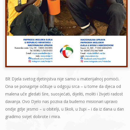
Bît Djela svetog djetinjstva nije samo u materijalnoj pomoći.
Ona se ponajprije očituje u odgoju srca – u tome da djeca od
malena uče gledati šire, suosjećati, dijeliti, moliti i živjeti radost
davanja. Ovo Djelo nas poziva da budemo misionari upravo
ondje gdje jesmo – u obitelji, u školi, u župi – i da iz dana u dan
gradimo svijet dobrote i mira.