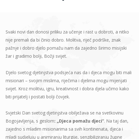
Svaki novi dan donosi priliku za učenje i rast u dobroti, a nitko
nije premali da bi činio dobro. Molitva, riječ podrške, znak
pažnje i dobro djelo pomažu nam da zajedno širimo misijski
žar i gradimo bolji, Božji svijet.
Djelo svetog djetinjstva podsjeća nas da i djeca mogu biti mali
misionari – svojim mislima, riječima i djelima mogu mijenjati
svijet. Kroz molitvu, igru, kreativnost i dobra djela učimo kako
biti prijatelj i postati bolji čovjek.
Svjetski Dan svetog djetinjstva obilježava se na svetkovinu
Bogojavljenja, s geslom
: „Djeca pomažu djeci“
. Na taj dan,
zajedno s mladim misionarima sa svih kontinenata, djeca i
mladi sudjeluju u animiranju liturgije, senzibiliziranju župne