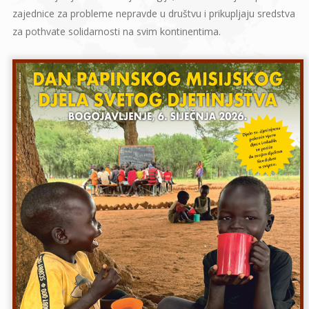
zajednice za probleme nepravde u društvu i prikupljaju sredstva
za pothvate solidarnosti na svim kontinentima.