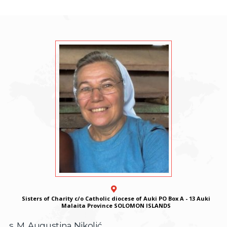
Sisters of Charity c/o Catholic diocese of Auki PO Box A - 13 Auki
Malaita Province SOLOMON ISLANDS
s. M. Augustina Nikolić