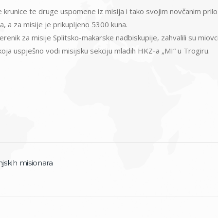
ske krunice te druge uspomene iz misija i tako svojim novčanim pril
a, a za misije je prikupljeno 5300 kuna.
jerenik za misije Splitsko-makarske nadbiskupije, zahvalili su mio
oja uspješno vodi misijsku sekciju mladih HKZ-a „MI“ u Trogiru.
njskih misionara