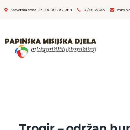
Ksaverska cesta 12a, 10000 ZAGREB
01/ 56 35 055
missio.
Trogir – održan h