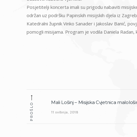
Posjetitelji koncerta imali su prigodu nabaviti misij
održan uz podršku Papinskih misijskih djela iz Zagreb
Katedralni župnik Vinko Sanader i Jakoslav Banić, pov
pomogli misijama. Program je vodila Daniela Radan, k
Navigacija
Mali Lošinj – Misijska Cvjetnica malološi
Prethodna
objava
PROŠLO
objava:
11 svibnja, 2018