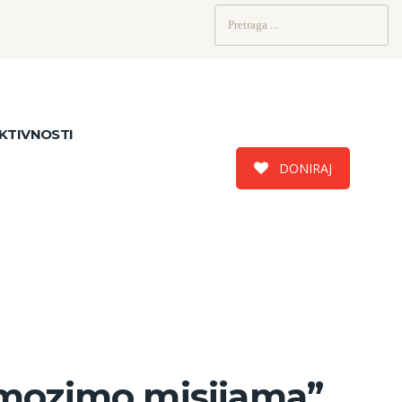
Pretraži:
KTIVNOSTI
DONIRAJ
omozimo misijama”