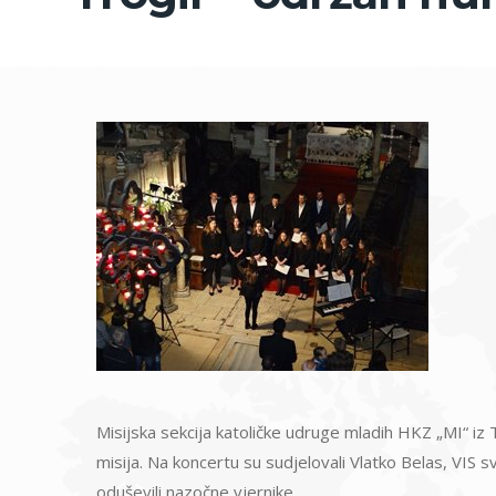
Misijska sekcija katoličke udruge mladih HKZ „MI“ iz 
misija. Na koncertu su sudjelovali Vlatko Belas, VIS s
oduševili nazočne vjernike.