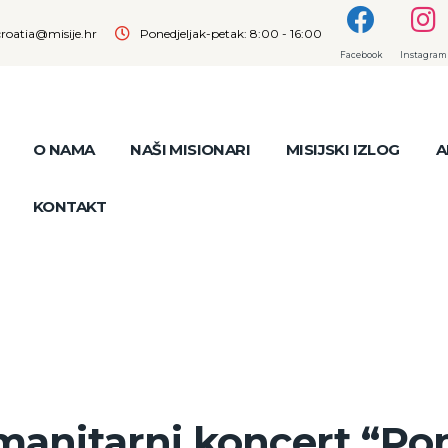
croatia@misije.hr
Ponedjeljak-petak: 8:00 - 16:00
Facebook
Instagram
O NAMA
NAŠI MISIONARI
MISIJSKI IZLOG
A
KONTAKT
umanitarni koncert “P