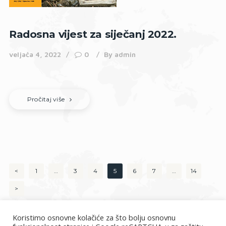
Radosna vijest za siječanj 2022.
veljača 4, 2022
0
By
admin
Pročitaj više
Brojevi
<
PAGE
1
…
PAGE
3
PAGE
4
PAGE
5
PAGE
6
PAGE
7
…
PAGE
14
stranica
>
objava
Koristimo osnovne kolačiće za što bolju osnovnu