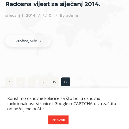
Radosna vijest za siječanj 2014.
siječanj 1, 2014
0
By
admin
Pročitaj više
Brojevi
<
PAGE
1
…
PAGE
12
PAGE
13
PAGE
14
stranica
Koristimo osnovne kolačiće za što bolju osnovnu
objava
funkcionalnost stranice i Google reCAPTCHA-u za zaštitu
od neželjene pošte.
Prihvati
misije.hr © 2026. Sva prava pridržana.