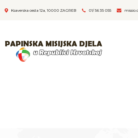
Ksaverska cesta 12a, 10000 ZAGREB
01/ 56 35 055
missio.