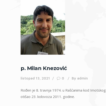
p. Milan Knezović
listopad 13, 2021
0
By
admin
Rođen je 8. travnja 1974. u Rašćanima kod Imotskog.Z
otišao 23. kolovoza 2011. godine.