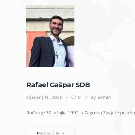
Rafael Gašpar SDB
siječanj 11, 2026
0
By
admin
Rođen je 30. ožujka 1992. u Zagrebu Zavjete položio 
Pročitaj više