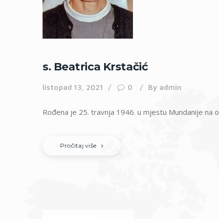
s. Beatrica Krstačić
listopad 13, 2021
0
By
admin
Rođena je 25. travnja 1946. u mjestu Mundanije na oto
Pročitaj više