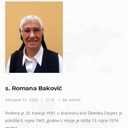
s. Romana Baković
listopad 13, 2021
0
By
admin
Rođena je 25. travnja 1947. u Bračeviću kod Šibenika.Zavjete je
položila 8. rujna 1965. godine.U misije je otišla 13. rujna 1974.
godine.