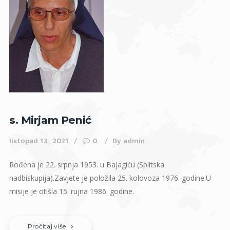
s. Mirjam Penić
listopad 13, 2021
0
By
admin
Rođena je 22. srpnja 1953. u Bajagiću (Splitska
nadbiskupija).Zavjete je položila 25. kolovoza 1976. godine.U
misije je otišla 15. rujna 1986. godine.
Pročitaj više