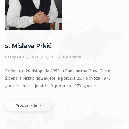
s. Mislava Prkić
listopad 13, 2021
0
By
admin
Rođena je 20. listopada 1952. u Ramljanima (župa Crivac –
Šibenska biskupija).Zavjete je položila 26. kolovoza 1973.
godine.U misije je otišla 9. prosinca 1979. godine.
Pročitaj više