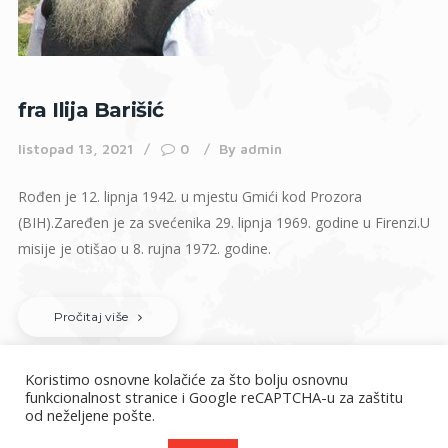
fra Ilija Barišić
listopad 13, 2021
0
By
admin
Rođen je 12. lipnja 1942. u mjestu Gmići kod Prozora
(BIH).Zaređen je za svećenika 29. lipnja 1969. godine u Firenzi.U
misije je otišao u 8. rujna 1972. godine.
Pročitaj više
Koristimo osnovne kolačiće za što bolju osnovnu
funkcionalnost stranice i Google reCAPTCHA-u za zaštitu
od neželjene pošte.