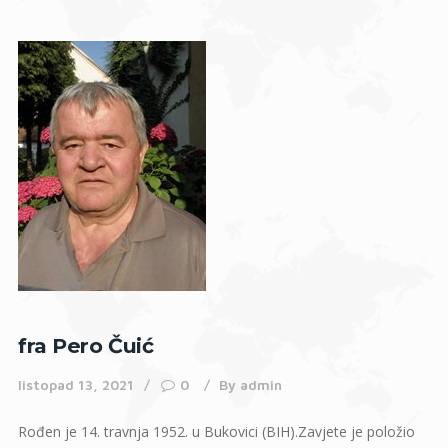
fra Pero Čuić
listopad 13, 2021
0
By
admin
Rođen je 14. travnja 1952. u Bukovici (BIH).Zavjete je položio