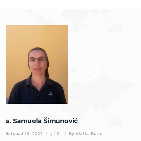
s. Samuela Šimunović
listopad 13, 2021
0
By
Vlatka Buric