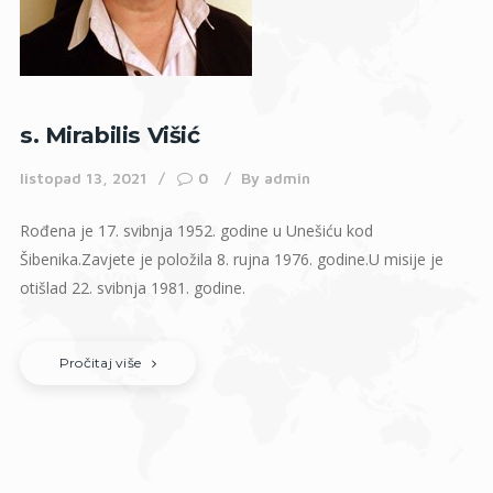
s. Mirabilis Višić
listopad 13, 2021
0
By
admin
Rođena je 17. svibnja 1952. godine u Unešiću kod
Šibenika.Zavjete je položila 8. rujna 1976. godine.U misije je
otišlad 22. svibnja 1981. godine.
Pročitaj više