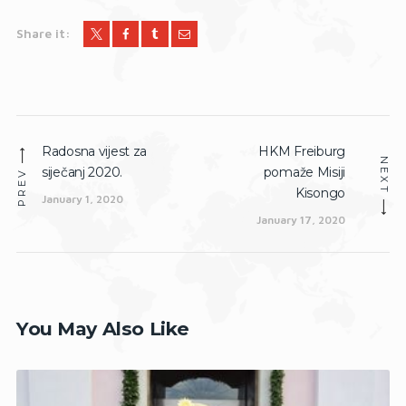
Share it:
Post
Radosna vijest za
HKM Freiburg
Previous
Next
navigation
NEXT
siječanj 2020.
pomaže Misiji
post:
post:
PREV
Kisongo
January 1, 2020
January 17, 2020
You May Also Like