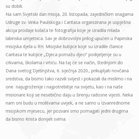
su dobili.
Na sam Svjetski dan misija, 20. listopada, zajedničkim snagama
Udruge sv. Vinka Paulskoga i Caritasa organizirana je uspješna
akcija prodaje kolača te fotografija koje je izradila mlada
labinska umjetnica. Sav je dobrovoljni prilog upućen u Papinska
misijska djela u RH. Misijske kutijice koje su izradile članice
Caritasa te kutijice „Djeca pomažu djeci“ podijeljenje su u
crkvama, školama i vrtiću. Na taj će se način, štednjom do
Dana svetog Djetinjstva, 6. siječnja 2020., prikupljati novčana
sredstva, da bismo tako razvili svijest i pokazali da mislimo i na
one najugroženije i najpotrebitije na svijetu, kao i na naše
misionare koji se nesebično daju u širenju radosne vijesti. Neka
nam oni budu u molitvama uvijek, a ne samo u Izvanrednome
misijskom mjesecu, jer pozvani smo pomagati jedni drugima
da bismo Krista donijeli svima.