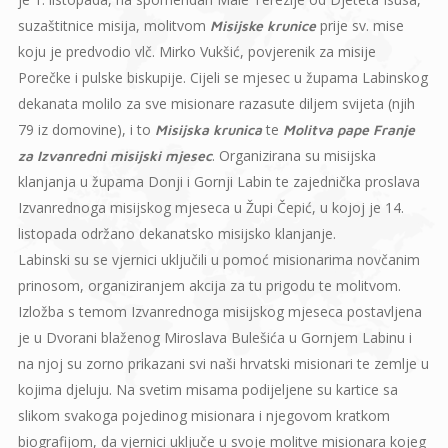
suzaštitnice misija, molitvom
prije sv. mise
Misijske krunice
koju je predvodio vlč. Mirko Vukšić, povjerenik za misije
Porečke i pulske biskupije. Cijeli se mjesec u župama Labinskog
dekanata molilo za sve misionare razasute diljem svijeta (njih
79 iz domovine), i to
te
Misijska krunica
Molitva pape Franje
. Organizirana su misijska
za Izvanredni misijski mjesec
klanjanja u župama Donji i Gornji Labin te zajednička proslava
Izvanrednoga misijskog mjeseca u Župi Čepić, u kojoj je 14.
listopada održano dekanatsko misijsko klanjanje.
Labinski su se vjernici uključili u pomoć misionarima novčanim
prinosom, organiziranjem akcija za tu prigodu te molitvom.
Izložba s temom Izvanrednoga misijskog mjeseca postavljena
je u Dvorani blaženog Miroslava Bulešića u Gornjem Labinu i
na njoj su zorno prikazani svi naši hrvatski misionari te zemlje u
kojima djeluju. Na svetim misama podijeljene su kartice sa
slikom svakoga pojedinog misionara i njegovom kratkom
biografijom, da vjernici uključe u svoje molitve misionara kojeg