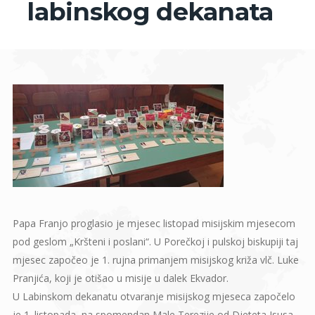
labinskog dekanata
Papa Franjo proglasio je mjesec listopad misijskim mjesecom
pod geslom „Kršteni i poslani“. U Porečkoj i pulskoj biskupiji taj
mjesec započeo je 1. rujna primanjem misijskog križa vlč. Luke
Pranjića, koji je otišao u misije u dalek Ekvador.
U Labinskom dekanatu otvaranje misijskog mjeseca započelo
je 1. listopada, na spomendan Male Terezije od Djeteta Isusa,