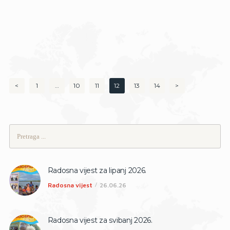
Brojevi
<
PAGE
1
…
PAGE
10
PAGE
11
PAGE
12
PAGE
13
PAGE
14
>
stranica
objava
Pretraži:
Radosna vijest za lipanj 2026.
Radosna vijest
26.06.26
Radosna vijest za svibanj 2026.