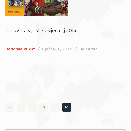
Radosna vijest za siječanj 2014.
Radosna vijest
siječanj 1, 2014
By
admin
Brojevi
<
PAGE
1
…
PAGE
12
PAGE
13
PAGE
14
stranica
objava