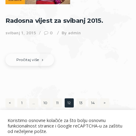
Radosna vijest za svibanj 2015.
svibanj 1, 2015
0
By
admin
Pročitaj više
Brojevi
<
PAGE
1
…
PAGE
10
PAGE
11
PAGE
12
PAGE
13
PAGE
14
>
stranica
Koristimo osnovne kolačiće za što bolju osnovnu
objava
funkcionalnost stranice i Google reCAPTCHA-u za zaštitu
od neželjene pošte.