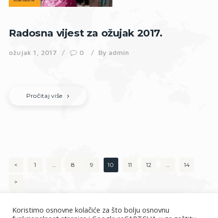
Radosna vijest za ožujak 2017.
ožujak 1, 2017
0
By
admin
Pročitaj više
Brojevi
<
PAGE
1
…
PAGE
8
PAGE
9
PAGE
10
PAGE
11
PAGE
12
…
PAGE
14
stranica
>
objava
Koristimo osnovne kolačiće za što bolju osnovnu