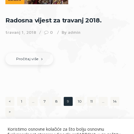
Radosna vijest za travanj 2018.
travanj 1, 2018
0
By
admin
Pročitaj više
Brojevi
<
PAGE
1
…
PAGE
7
PAGE
8
PAGE
9
PAGE
10
PAGE
11
…
PAGE
14
stranica
>
objava
Koristimo osnovne kolačiće za što bolju osnovnu