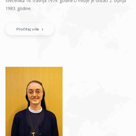
svećenika 16. travnja 1979. godine.U misije je otišao 2. srpnja
1983. godine.
Pročitaj više