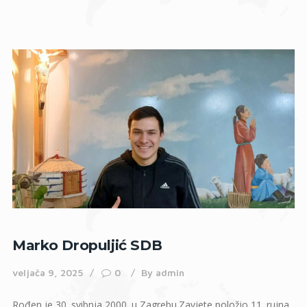
Marko Dropuljić SDB
veljača 9, 2025
0
By
admin
Rođen je 30. svibnja 2000. u Zagrebu.Zavjete položio 11. rujna