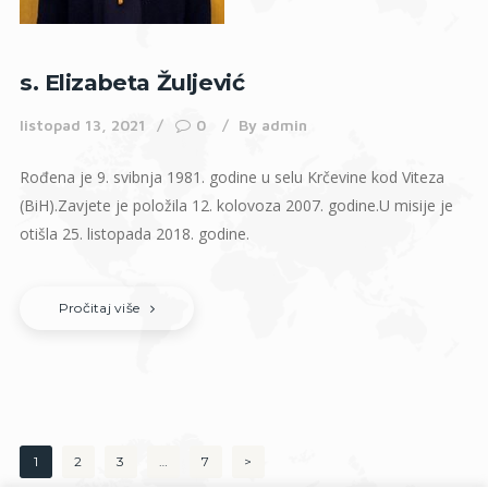
s. Elizabeta Žuljević
listopad 13, 2021
0
By
admin
Rođena je 9. svibnja 1981. godine u selu Krčevine kod Viteza
(BiH).Zavjete je položila 12. kolovoza 2007. godine.U misije je
otišla 25. listopada 2018. godine.
Pročitaj više
Brojevi
PAGE
1
PAGE
2
PAGE
3
…
PAGE
7
>