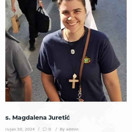
s. Magdalena Juretić
rujan 30, 2024
0
By
admin