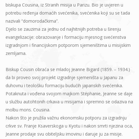
biskupa Cousina, iz Stranih misija u Parizu. Bio je uvjeren u
potrebu ređenja domaćih svećenika, svećenika koji su se tada
nazivali “domorodačkima”.
Djelo se zauzima za jednu od najhitnijih potreba u širenju
evangelizacije: obrazovanje i formaciju mjesnog svećenstva
izgradnjom i financijskom potporom sjemeništima u misijskim
zemljama.
Biskup Cousin obraća se mladoj Jeanne Bigard (1859. – 1934.)
da bi proveo svoj projekt izgradnje sjemeništa u Japanu za
duhovnu i teološku formaciju budućih japanskih svećenika.
Potaknuta i vođena svojom majkom Stéphanie, Jeanne se daje
u službu autohtonih crkava u misijama i spremno se odaziva na
molbu mons. Cousina.
Nakon što je pružila važnu ekonomsku potporu za izgradnju
crkve sv. Franje Ksaverskoga u Kyotu i nakon smrti njezina oca,
Jeanne prodaje svu obiteljsku imovinu i daruje ju za misije.