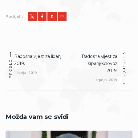
Podijeli:
Navigacija
SLIJEDEĆE
Radosna vijest za lipanj
Radosna vijest za
Prethodna
Slijedeća
objava
PROŠLO
2019.
srpanj/kolovoz
objava:
objava:
2019.
1 lipnja, 2019
1 srpnja, 2019
Možda vam se svidi