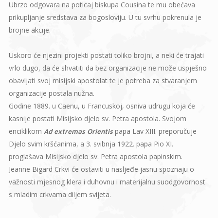
Ubrzo odgovara na poticaj biskupa Cousina te mu obećava
prikupljanje sredstava za bogosloviju. U tu svrhu pokrenula je
brojne akcije.
Uskoro će njezini projekti postati toliko brojni, a neki će trajati
vrlo dugo, da će shvatiti da bez organizacije ne može uspješno
obavljati svoj misijski apostolat te je potreba za stvaranjem
organizacije postala nužna.
Godine 1889. u Caenu, u Francuskoj, osniva udrugu koja će
kasnije postati Misijsko djelo sv. Petra apostola. Svojom
enciklikom
papa Lav XIII. preporučuje
Ad extremas Orientis
Djelo svim kršćanima, a 3. svibnja 1922. papa Pio XI.
proglašava Misijsko djelo sv. Petra apostola papinskim.
Jeanne Bigard Crkvi će ostaviti u nasljeđe jasnu spoznaju o
važnosti mjesnog klera i duhovnu i materijalnu suodgovornost
s mladim crkvama diljem svijeta.